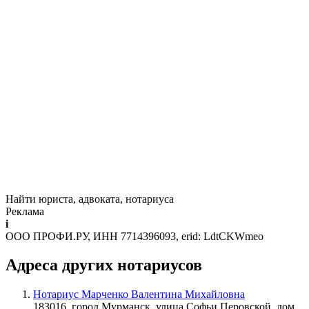
Найти юриста, адвоката, нотариуса
Реклама
i
ООО ПРОФИ.РУ, ИНН 7714396093, erid: LdtCKWmeo
Адреса других нотариусов
Нотариус Марченко Валентина Михайловна
183016, город Мурманск, улица Софьи Перовской, дом