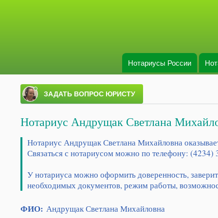
Нотариусы России
Нот
Main menu
Нотариус Андрущак Светлана Михайл
Нотариус Андрущак Светлана Михайловна оказывает н
Связаться с нотариусом можно по телефону: (4234) 3
У нотариуса можно оформить доверенность, заверить
необходимых документов, режим работы, возможност
ФИО:
Андрущак Светлана Михайловна