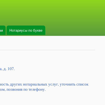
ам
Нотариусы по букве
, д. 107.
мость других нотариальных услуг, уточнить список
ом, позвонив по телефону.