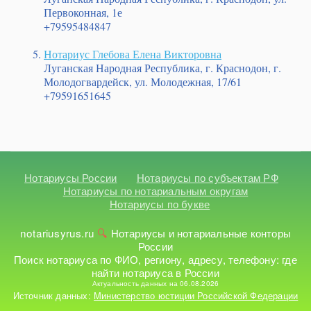
Первоконная, 1е
+79595484847
Нотариус Глебова Елена Викторовна
Луганская Народная Республика, г. Краснодон, г.
Молодогвардейск, ул. Молодежная, 17/61
+79591651645
Нотариусы России
Нотариусы по субъектам РФ
Нотариусы по нотариальным округам
Нотариусы по букве
notariusyrus.ru
Нотариусы и нотариальные конторы
России
Поиск нотариуса по ФИО, региону, адресу, телефону: где
найти нотариуса в России
Актуальность данных на 06.08.2026
Источник данных:
Министерство юстиции Российской Федерации