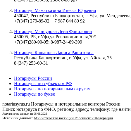
Нотариус Маматказина Инесса Юрьевна
450047, Республика Башкортостан, г. Уфа, ул. Менделеева,
+7(347) 279-89-92, +7 987 044 89 92
Нотариус Мансурова Лена Фаниловна
450005, РБ, г.Уфа,ул.Революционная,70/1
+7(347)280-90-05; 8-987-24-89-399
Нотариус Кашапова Лариса Рашитовна
Республика Башкортостан, г. Уфа, ул. Айская, 75
8 (347) 253-60-31
Нотариусы России
Нотариусы по субъектам РФ
Нотариусы по нотариальным округам
Нотариусы по букве
notariusyrus.ru
Нотариусы и нотариальные конторы России
Поиск нотариуса по ФИО, региону, адресу, телефону: где найти
Актуальность данных на 06.08.2026
Источник данных:
Министерство юстиции Российской Федерации