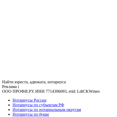
Найти юриста, адвоката, нотариуса
Реклама
i
ООО ПРОФИ.РУ, ИНН 7714396093, erid: LdtCKWmeo
Нотариусы России
Нотариусы по субъектам РФ
Нотариусы по нотариальным округам
Нотариусы по букве