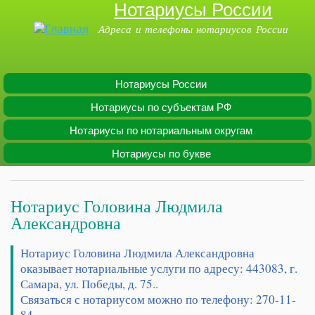
Нотариусы России
Перейти к
основному
Адреса и телефоны нотариусов России
содержанию
Нотариусы России
Main menu
Нотариусы по субъектам РФ
Нотариусы по нотариальным округам
Нотариусы по букве
Нотариус Головина Людмила
Александровна
Нотариус Головина Людмила Александровна
оказывает нотариальные услуги по адресу: 443083, г.
Самара, ул. Победы, д. 75..
Связаться с нотариусом можно по телефону: 270-11-
84.