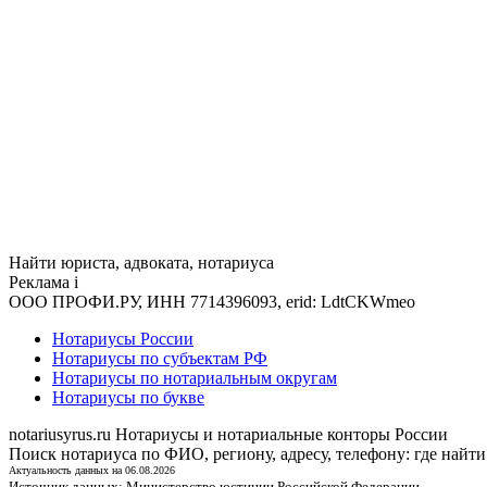
Найти юриста, адвоката, нотариуса
Реклама
i
ООО ПРОФИ.РУ, ИНН 7714396093, erid: LdtCKWmeo
Нотариусы России
Нотариусы по субъектам РФ
Нотариусы по нотариальным округам
Нотариусы по букве
notariusyrus.ru
Нотариусы и нотариальные конторы России
Поиск нотариуса по ФИО, региону, адресу, телефону: где найти
Актуальность данных на 06.08.2026
Источник данных:
Министерство юстиции Российской Федерации