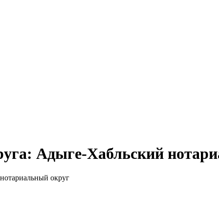
руга: Адыге-Хабльский нотар
 нотариальный округ