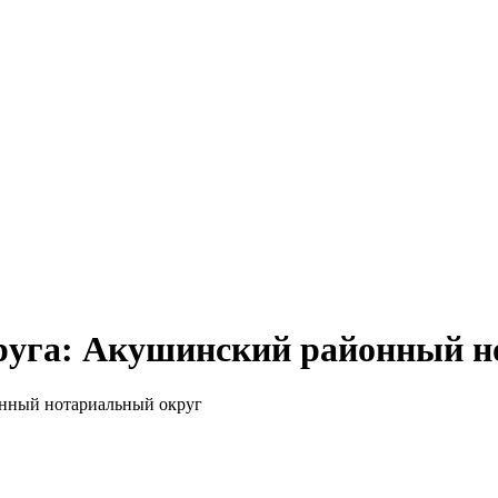
руга: Акушинский районный н
онный нотариальный округ