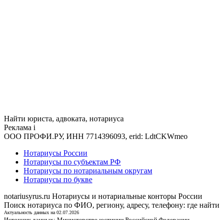
Найти юриста, адвоката, нотариуса
Реклама
i
ООО ПРОФИ.РУ, ИНН 7714396093, erid: LdtCKWmeo
Нотариусы России
Нотариусы по субъектам РФ
Нотариусы по нотариальным округам
Нотариусы по букве
notariusyrus.ru
Нотариусы и нотариальные конторы России
Поиск нотариуса по ФИО, региону, адресу, телефону: где найти
Актуальность данных на 02.07.2026
Источник данных:
Министерство юстиции Российской Федерации