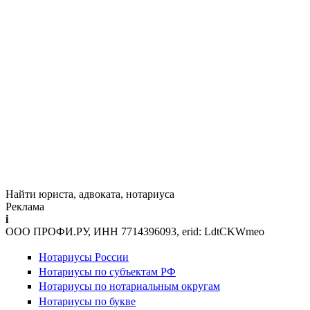
Найти юриста, адвоката, нотариуса
Реклама
i
ООО ПРОФИ.РУ, ИНН 7714396093, erid: LdtCKWmeo
Нотариусы России
Нотариусы по субъектам РФ
Нотариусы по нотариальным округам
Нотариусы по букве