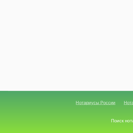
Нотариусы России
Нот
Поиск нот