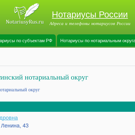
Перейти к
Нотариусы России
основному
содержанию
Адреса и телефоны нотариусов России
ариусы по субъектам РФ
Нотариусы по нотариальным округ
тинский нотариальный округ
нотариальный округ
ндровна
 Ленина, 43