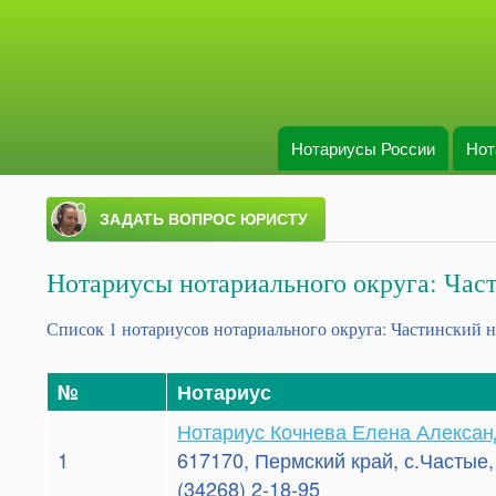
Нотариусы России
Нот
Main menu
Нотариусы нотариального округа: Час
Список 1 нотариусов нотариального округа: Частинский 
№
Нотариус
Нотариус Кочнева Елена Алекса
1
617170, Пермский край, с.Частые,
(34268) 2-18-95