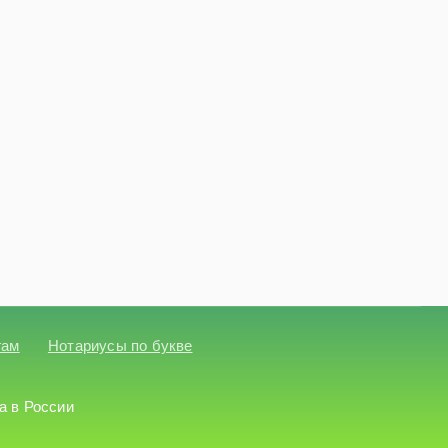
гам
Нотариусы по букве
а в России