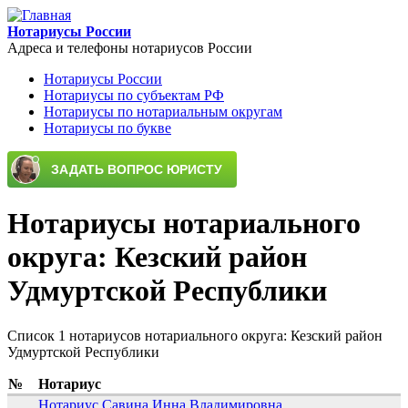
Перейти к основному содержанию
Нотариусы России
Адреса и телефоны нотариусов России
Нотариусы России
Нотариусы по субъектам РФ
Main menu
Нотариусы по нотариальным округам
Нотариусы по букве
Нотариусы нотариального
округа: Кезский район
Удмуртской Республики
Список 1 нотариусов нотариального округа: Кезский район
Удмуртской Республики
№
Нотариус
Нотариус Савина Инна Владимировна