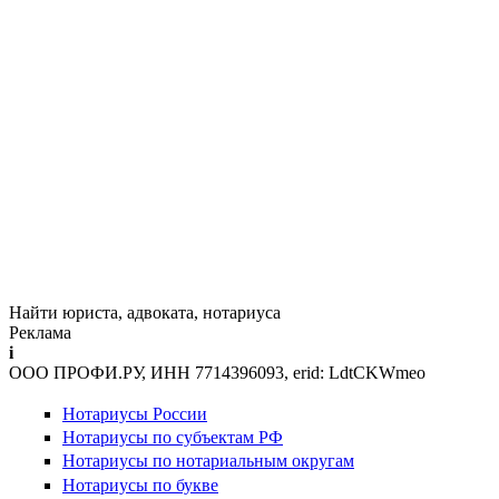
Найти юриста, адвоката, нотариуса
Реклама
i
ООО ПРОФИ.РУ, ИНН 7714396093, erid: LdtCKWmeo
Нотариусы России
Нотариусы по субъектам РФ
Нотариусы по нотариальным округам
Нотариусы по букве