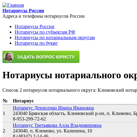
Перейти к основному содержанию
Нотариусы России
Адреса и телефоны нотариусов России
Нотариусы России
Нотариусы по субъектам РФ
Main menu
Нотариусы по нотариальным округам
Нотариусы по букве
Нотариусы нотариального ок
Список 2 нотариусов нотариального округа: Климовский нота
№
Нотариус
Нотариус Денисенко Ирина Ивановна
1
243040 Брянская область, Климовский р-он, п. Климово, Бр
8-953-299-72-62
Нотариус Третьякова Алла Владимировна
2
243040, п. Климово, ул. Калинина, 10
8 (48347) 2-14-46