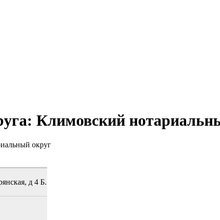
руга: Климовский нотариальн
риальный округ
янская, д 4 Б.