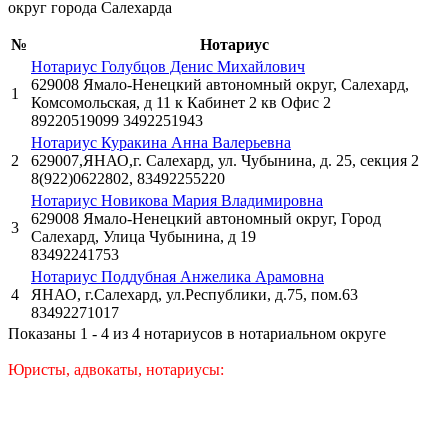
округ города Салехарда
№
Нотариус
Нотариус Голубцов Денис Михайлович
629008 Ямало-Ненецкий автономный округ, Салехард,
1
Комсомольская, д 11 к Кабинет 2 кв Офис 2
89220519099 3492251943
Нотариус Куракина Анна Валерьевна
2
629007,ЯНАО,г. Салехард, ул. Чубынина, д. 25, секция 2
8(922)0622802, 83492255220
Нотариус Новикова Мария Владимировна
629008 Ямало-Ненецкий автономный округ, Город
3
Салехард, Улица Чубынина, д 19
83492241753
Нотариус Поддубная Анжелика Арамовна
4
ЯНАО, г.Салехард, ул.Республики, д.75, пом.63
83492271017
Показаны 1 - 4 из 4 нотариусов в нотариальном округе
Юристы, адвокаты, нотариусы: