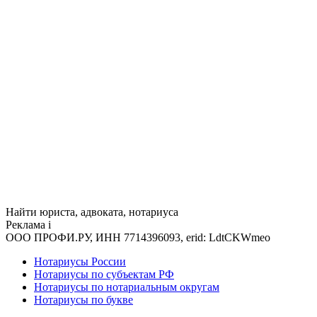
Найти юриста, адвоката, нотариуса
Реклама
i
ООО ПРОФИ.РУ, ИНН 7714396093, erid: LdtCKWmeo
Нотариусы России
Нотариусы по субъектам РФ
Нотариусы по нотариальным округам
Нотариусы по букве