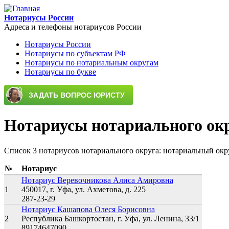
Перейти к основному содержанию
Нотариусы России
Адреса и телефоны нотариусов России
Нотариусы России
Нотариусы по субъектам РФ
Main menu
Нотариусы по нотариальным округам
Нотариусы по букве
Нотариусы нотариального ок
Список 3 нотариусов нотариального округа: нотариальный ок
№
Нотариус
Нотариус Веревочникова Алиса Амировна
1
450017, г. Уфа, ул. Ахметова, д. 225
287-23-29
Нотариус Кашапова Олеся Борисовна
2
Республика Башкортостан, г. Уфа, ул. Ленина, 33/1
89174647090