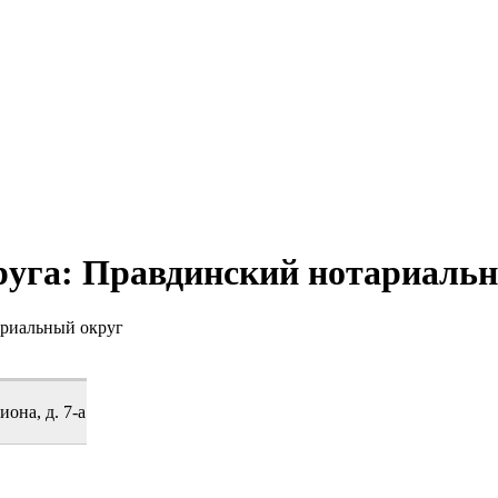
руга: Правдинский нотариаль
ариальный округ
она, д. 7-а