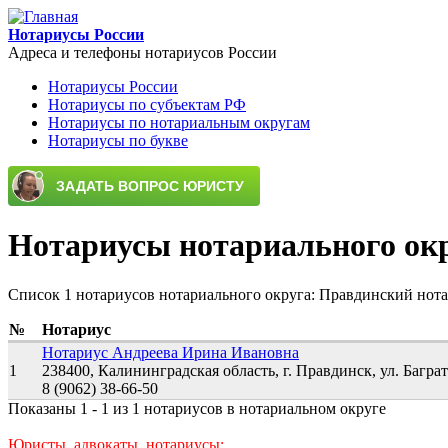
Перейти к основному содержанию
Нотариусы России
Адреса и телефоны нотариусов России
Нотариусы России
Нотариусы по субъектам РФ
Main menu
Нотариусы по нотариальным округам
Нотариусы по букве
Нотариусы нотариального ок
Список 1 нотариусов нотариального округа: Правдинский нот
№
Нотариус
Нотариус Андреева Ирина Ивановна
1
238400, Калининградская область, г. Правдинск, ул. Баграти
8 (9062) 38-66-50
Показаны 1 - 1 из 1 нотариусов в нотариальном округе
Юристы, адвокаты, нотариусы: